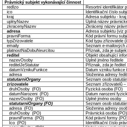
Právnický subjekt vykonávající činnost
redIzo
Resortní identifikátor
ico
Identifikační číslo sub
kraj
Adresa subjektu - kraj
uplnyNazev
Úplná název právnick
zkracenyNazev
Zkrácený název právn
adresa
Adresa subjektu (viz 
pravniForma
Kód právní formu subj
typZrizovatele
Kód typu zřizovatele 
emaily
Seznam e-mailových 
platnostNaDobuNeurcitou
Příznak, zda je subjek
reditel
Objekt obsahující infor
nazevOsoby
Úplné jméno ředitele
reditelJeStatutar
Příznak, zda je ředite
datumVznikuFunkce
Datum vzniku funkce ř
adresa
Složenina adresy ředit
statutarniOrgany
Seznam osob statutárn
zrizovatele
Seznam zřizovatelů –
druhOsoby (FO)
Fyzická osoba (FO)
datumNarozeni (FO)
Datum narození fyzic
nazevOsoby (FO)
Úplné jméno osoby
statutarniOrgany (FO)
Seznam osob statutárn
adresa (FO)
Složenina adresy oso
druhOsoby (PO)
Právnická osoba (PO
pravniForma (PO)
Kód právní formy (PO
Ico (PO)
Identifikační číslo pr