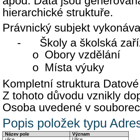
apod. Data jsou generován
hierarchické struktuře.
Právnický subjekt vykonávaj
-
Školy a školská zař
Obory vzdělání
o
Místa výuky
o
Kompletní struktura Datové
Z tohoto důvodu vznikly dop
Osoba uvedené v souborec
Popis položek typu Adre
Název pole
Význam
ulice
Ulice