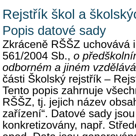
Rejstřík škol a školský
Popis datové sady
Zkráceně RŠŠZ uchovává i
561/2004 Sb.,
o předškolní
odborném a jiném vzdělává
části Školský rejstřík – Rejs
Tento popis zahrnuje všechn
RŠŠZ, tj. jejich název obsa
zařízení“. Datové sady jso
konkretizovány, např. Střed