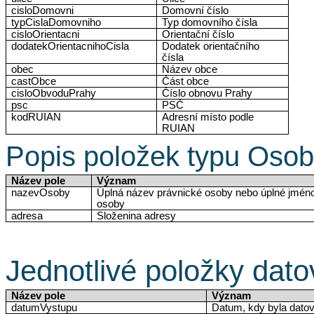
cisloDomovni
Domovní číslo
typCislaDomovniho
Typ domovního čísla
cisloOrientacni
Orientační číslo
dodatekOrientacnihoCisla
Dodatek orientačního
čísla
obec
Název obce
castObce
Část obce
cisloObvoduPrahy
Číslo obnovu Prahy
psc
PSČ
kodRUIAN
Adresní místo podle
RUIAN
Popis položek typu Oso
Název pole
Význam
nazevOsoby
Úplná název právnické osoby nebo úplné jméno
osoby
adresa
Složenina adresy
Jednotlivé položky da
Název pole
Význam
datumVystupu
Datum, kdy byla dato