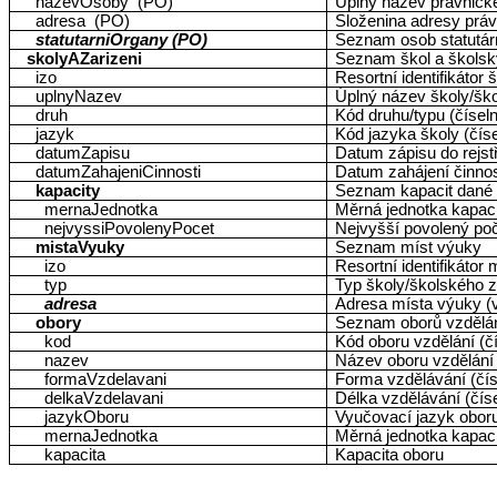
nazevOsoby (PO)
Úplný název právnick
adresa (PO)
Složenina adresy prá
statutarniOrgany (PO)
Seznam osob statutárn
skolyAZarizeni
Seznam škol a školsk
izo
Resortní identifikátor
uplnyNazev
Úplný název školy/ško
druh
Kód druhu/typu (čísel
jazyk
Kód jazyka školy (čís
datumZapisu
Datum zápisu do rejst
datumZahajeniCinnosti
Datum zahájení činnos
kapacity
Seznam kapacit dané 
mernaJednotka
Měrná jednotka kapaci
nejvyssiPovolenyPocet
Nejvyšší povolený po
mistaVyuky
Seznam míst výuky
izo
Resortní identifikátor
typ
Typ školy/školského z
adresa
Adresa místa výuky (v
obory
Seznam oborů vzdělá
kod
Kód oboru vzdělání (č
nazev
Název oboru vzdělání
formaVzdelavani
Forma vzdělávání (čí
delkaVzdelavani
Délka vzdělávání (čí
jazykOboru
Vyučovací jazyk obor
mernaJednotka
Měrná jednotka kapaci
kapacita
Kapacita oboru